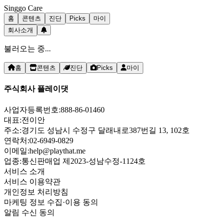
Singgo Care
홈
콘텐츠
진단
Picks
마이
회사소개
불러오는 중...
홈
콘텐츠
진단
Picks
마이
주식회사 플레이댓
사업자등록번호:
888-86-01460
대표:
전이안
주소:
경기도 성남시 수정구 달래내로387번길 13, 102호
연락처:
02-6949-0829
이메일:
help@playthat.me
업종:
통신판매업 제2023-성남수정-1124호
서비스 소개
서비스 이용약관
개인정보 처리방침
마케팅 정보 수집·이용 동의
알림 수신 동의