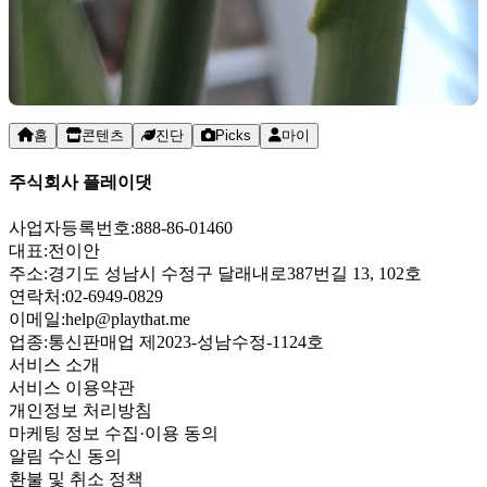
홈
콘텐츠
진단
Picks
마이
주식회사 플레이댓
사업자등록번호:
888-86-01460
대표:
전이안
주소:
경기도 성남시 수정구 달래내로387번길 13, 102호
연락처:
02-6949-0829
이메일:
help@playthat.me
업종:
통신판매업 제2023-성남수정-1124호
서비스 소개
서비스 이용약관
개인정보 처리방침
마케팅 정보 수집·이용 동의
알림 수신 동의
환불 및 취소 정책