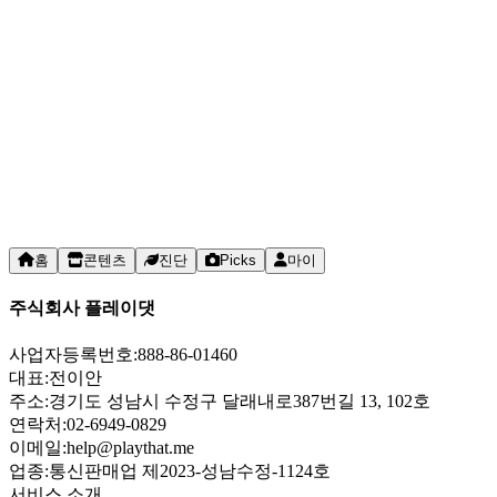
홈
콘텐츠
진단
Picks
마이
주식회사 플레이댓
사업자등록번호:
888-86-01460
대표:
전이안
주소:
경기도 성남시 수정구 달래내로387번길 13, 102호
연락처:
02-6949-0829
이메일:
help@playthat.me
업종:
통신판매업 제2023-성남수정-1124호
서비스 소개