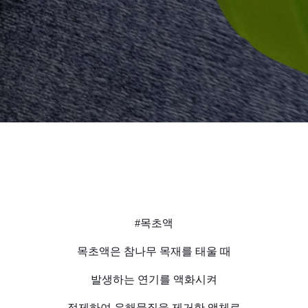
#목초액
목초액은 참나무 목재를 태울 때
발생하는 연기를 액화시켜
정제하여 유해물질을 제거한 액체로