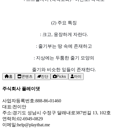
(2) 주요 특징
: 크고, 웅장하게 자란다.
: 줄기부는 땅 속에 존재하고
: 지상에는 두툼한 줄기 모양의
줄기와 비슷한 잎들이 존재한다.
홈
콘텐츠
진단
Picks
마이
주식회사 플레이댓
사업자등록번호:
888-86-01460
대표:
전이안
주소:
경기도 성남시 수정구 달래내로387번길 13, 102호
연락처:
02-6949-0829
이메일:
help@playthat.me