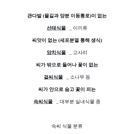
관다발 (물길과 양분 이동통로)이 없는
선태식물
_ 이끼류
씨앗이 없는 (세포분열 통해 생식)
양치식물
_ 고사리
씨가 밖으로 들어나 꽃이 없는
겉씨식물
_ 소나무 등
씨가 안으로 숨고 꽃이 피는
속씨식물
_ 대부분 실내식물 종
속씨 식물 분류