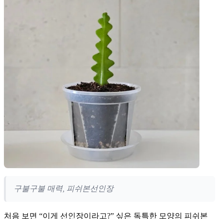
구불구불 매력, 피쉬본선인장
처음 보면 “이게 선인장이라고?” 싶은 독특한 모양의 피쉬본