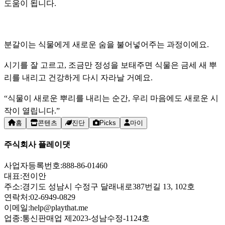
도움이 됩니다.
분갈이는 식물에게 새로운 숨을 불어넣어주는 과정이에요.
시기를 잘 고르고, 조금만 정성을 보태주면 식물은 금세 새 뿌
리를 내리고 건강하게 다시 자라날 거예요.
“식물이 새로운 뿌리를 내리는 순간, 우리 마음에도 새로운 시
작이 열립니다.”
홈
콘텐츠
진단
Picks
마이
주식회사 플레이댓
사업자등록번호:
888-86-01460
대표:
전이안
주소:
경기도 성남시 수정구 달래내로387번길 13, 102호
연락처:
02-6949-0829
이메일:
help@playthat.me
업종:
통신판매업 제2023-성남수정-1124호