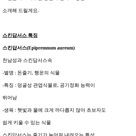
소개해 드릴게요.
스킨답서스 특징
스킨답서스(Epipremnum aureum)
천남성과 스킨답서스속
-별명 : 돈줄기, 행운의 식물
-특징 : 덩굴성 관엽식물로, 공기정화 능력이
뛰어남
-생육 : 햇빛과 물에 크게 까다롭지 않아 초보자도
쉽게 키울 수 있는 식물
스킨답서스는 줄기가 늘어져 내려오는 특성